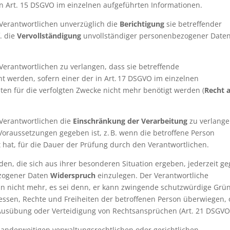
n Art. 15 DSGVO im einzelnen aufgeführten Informationen.
 Verantwortlichen unverzüglich die
Berichtigung
sie betreffender
. die
Vervollständigung
unvollständiger personenbezogener Date
Verantwortlichen zu verlangen, dass sie betreffende
 werden, sofern einer der in Art. 17 DSGVO im einzelnen
aten für die verfolgten Zwecke nicht mehr benötigt werden (
Recht 
 Verantwortlichen die
Einschränkung der Verarbeitung
zu verlange
Voraussetzungen gegeben ist, z. B. wenn die betroffene Person
 hat, für die Dauer der Prüfung durch den Verantwortlichen.
den, die sich aus ihrer besonderen Situation ergeben, jederzeit g
ezogener Daten
Widerspruch
einzulegen. Der Verantwortliche
n nicht mehr, es sei denn, er kann zwingende schutzwürdige Grü
ressen, Rechte und Freiheiten der betroffenen Person überwiegen,
Ausübung oder Verteidigung von Rechtsansprüchen (Art. 21 DSGVO
 anderweitigen verwaltungsrechtlichen oder gerichtlichen