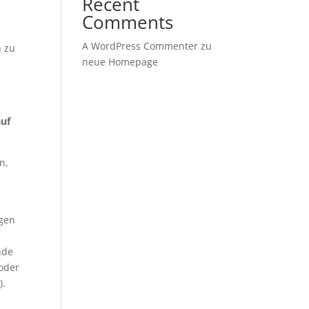
Recent
Comments
A WordPress Commenter
zu
n zu
neue Homepage
auf
n,
egen
nde
 oder
).