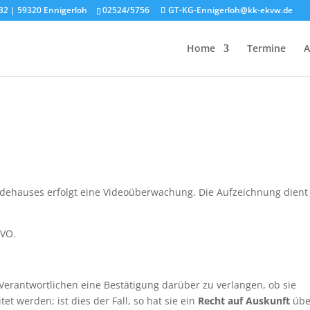
32 | 59320 Ennigerloh
02524/5756
GT-KG-Ennigerloh@kk-ekvw.de
Home
Termine
A
dehauses erfolgt eine Videoüberwachung. Die Aufzeichnung dient
GVO.
Verantwortlichen eine Bestätigung darüber zu verlangen, ob sie
t werden; ist dies der Fall, so hat sie ein
Recht auf Auskunft
übe